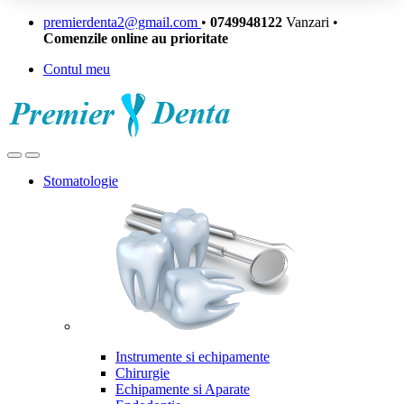
Skip
Skip
premierdenta2@gmail.com
•
0749948122
Vanzari •
to
to
Comenzile online au prioritate
navigation
content
Contul meu
Open
Close
Stomatologie
Instrumente si echipamente
Chirurgie
Echipamente si Aparate