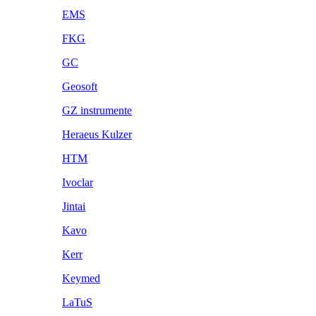
EMS
FKG
GC
Geosoft
GZ instrumente
Heraeus Kulzer
HTM
Ivoclar
Jintai
Kavo
Kerr
Keymed
LaTuS