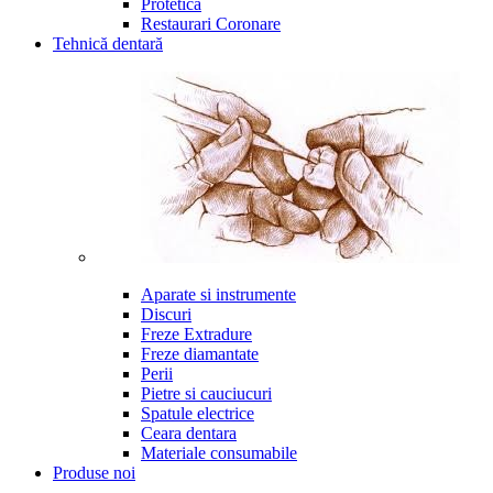
Protetica
Restaurari Coronare
Tehnică dentară
Aparate si instrumente
Discuri
Freze Extradure
Freze diamantate
Perii
Pietre si cauciucuri
Spatule electrice
Ceara dentara
Materiale consumabile
Produse noi