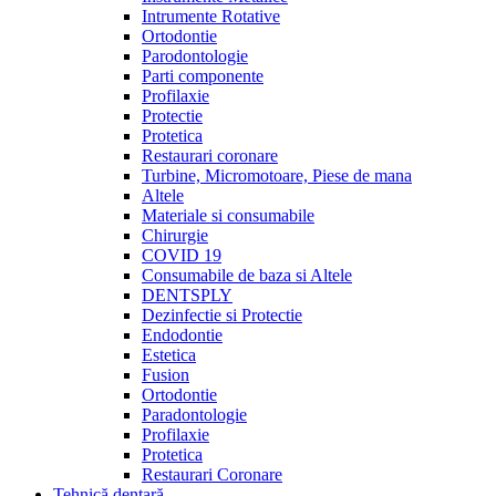
Intrumente Rotative
Ortodontie
Parodontologie
Parti componente
Profilaxie
Protectie
Protetica
Restaurari coronare
Turbine, Micromotoare, Piese de mana
Altele
Materiale si consumabile
Chirurgie
COVID 19
Consumabile de baza si Altele
DENTSPLY
Dezinfectie si Protectie
Endodontie
Estetica
Fusion
Ortodontie
Paradontologie
Profilaxie
Protetica
Restaurari Coronare
Tehnică dentară