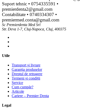
Suport tehnic • 0754335591 •
premierdenta2@gmail.com
Contabilitate • 0740334307 •
premiermed.conta@gmail.com
Sc Premierdenta Med Srl
Str. Deva 1-7, Cluj-Napoca, Cluj, 400375
Utile
Transport și livrare
Garanția produselor
Dreptul de retragere
Termeni și condiții
Service
Cum cumpăr?
Articole
Cariere – Premier Denta
Legal