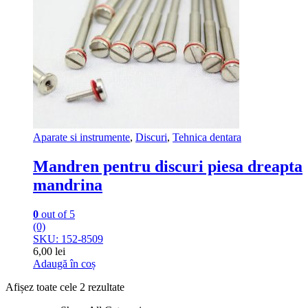
Aparate si instrumente
,
Discuri
,
Tehnica dentara
Mandren pentru discuri piesa dreapta
mandrina
0
out of 5
(0)
SKU: 152-8509
6,00
lei
Adaugă în coș
Afișez toate cele 2 rezultate