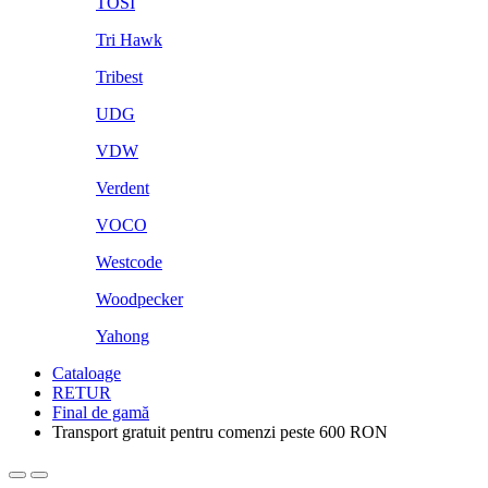
TOSI
Tri Hawk
Tribest
UDG
VDW
Verdent
VOCO
Westcode
Woodpecker
Yahong
Cataloage
RETUR
Final de gamă
Transport gratuit pentru comenzi peste 600 RON
Open
Close