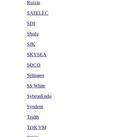
Ruixin
SATELEC
SDI
Shofu
SJK
SKYSEA
SOCO
Solingen
SS White
SybronEndo
Syndent
Tealth
TOR VM