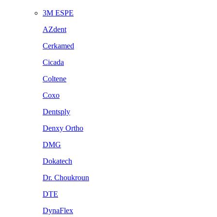
3M ESPE
AZdent
Cerkamed
Cicada
Coltene
Coxo
Dentsply
Denxy Ortho
DMG
Dokatech
Dr. Choukroun
DTE
DynaFlex