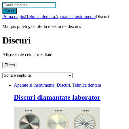
Products
search
Caută
Prima pagină
Tehnica dentara
Aparate si instrumente
Discuri
Mai jos puteti gasi oferta noastra de discuri.
Discuri
Afișez toate cele 2 rezultate
Filters
Aparate si instrumente
,
Discuri
,
Tehnica dentara
Discuri diamantate laborator