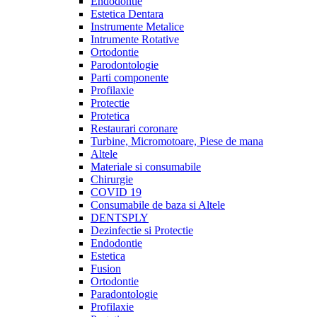
Endodontie
Estetica Dentara
Instrumente Metalice
Intrumente Rotative
Ortodontie
Parodontologie
Parti componente
Profilaxie
Protectie
Protetica
Restaurari coronare
Turbine, Micromotoare, Piese de mana
Altele
Materiale si consumabile
Chirurgie
COVID 19
Consumabile de baza si Altele
DENTSPLY
Dezinfectie si Protectie
Endodontie
Estetica
Fusion
Ortodontie
Paradontologie
Profilaxie