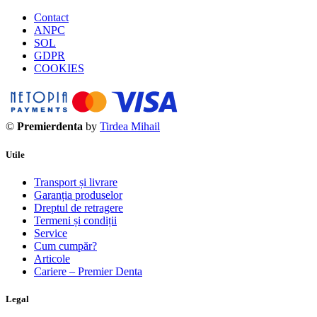
Contact
ANPC
SOL
GDPR
COOKIES
©
Premierdenta
by
Tirdea Mihail
Utile
Transport și livrare
Garanția produselor
Dreptul de retragere
Termeni și condiții
Service
Cum cumpăr?
Articole
Cariere – Premier Denta
Legal