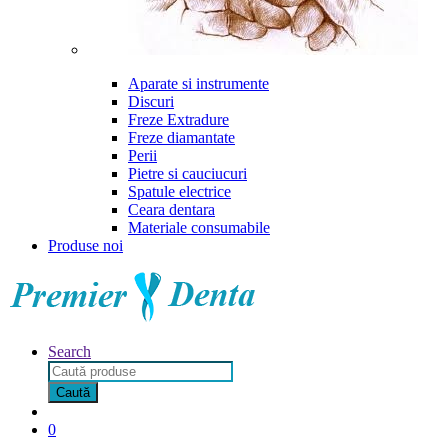
Aparate si instrumente
Discuri
Freze Extradure
Freze diamantate
Perii
Pietre si cauciucuri
Spatule electrice
Ceara dentara
Materiale consumabile
Produse noi
Search
Products
search
Caută
0