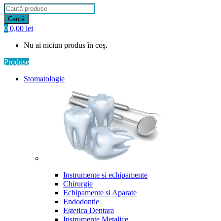
Products
search
Caută
0
0,00
lei
Nu ai niciun produs în coș.
Produse
Stomatologie
Instrumente si echipamente
Chirurgie
Echipamente si Aparate
Endodontie
Estetica Dentara
Instrumente Metalice