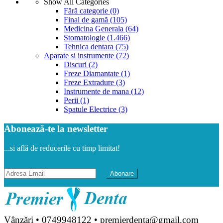
Show All Categories
Fără categorie
(0)
Final de gamă
(105)
Medicina Generala
(64)
Stomatologie
(1.466)
Tehnica dentara
(75)
Aparate si instrumente
(72)
Discuri
(2)
Freze Diamantate
(1)
Freze Extradure
(3)
Instrumente de mana
(12)
Perii
(1)
Spatule Electrice
(3)
Abonează-te la newsletter
...si află de reducerile cu timp limitat!
Vânzări • 0749948122 • premierdenta@gmail.com