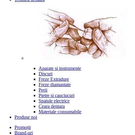
Aparate si instrumente
Discuri
Freze Extradure
Freze diamantate
Perii
Pietre si cauciucuri
Spatule electrice
Ceara dentara
Materiale consumabile
Produse noi
Promoții
Brand-uri