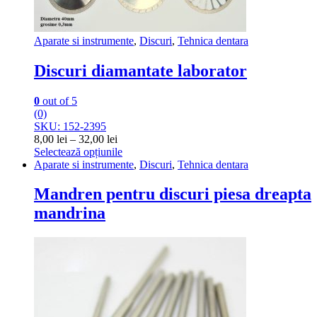
Aparate si instrumente
,
Discuri
,
Tehnica dentara
Discuri diamantate laborator
0
out of 5
(0)
SKU: 152-2395
Interval
8,00
lei
–
32,00
lei
de
Selectează opțiunile
Acest
prețuri:
Aparate si instrumente
,
Discuri
,
Tehnica dentara
produs
8,00 lei
are
până
Mandren pentru discuri piesa dreapta
mai
la
mandrina
multe
32,00 lei
variații.
Opțiunile
pot
fi
alese
în
pagina
produsului.